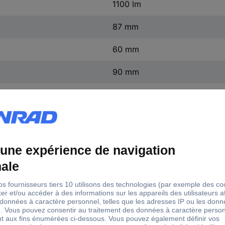
1100 lm
87 mm
60 mm
90 mm
à batterie
non pertinent
mentation
Puissance
Intensité lumineuse
tterie
10 W
1100 lm