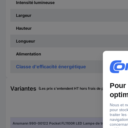
Intensité lumineuse
Largeur
Hauteur
Longueur
Alimentation
Classe d'efficacité énergétique
Variantes
(Les prix s'entendent HT hors frais de port)
Ali
Ansmann 990-00122 Pocket FL1100R LED Lampe de travail à batterie 10 W 1100 lm
à ba