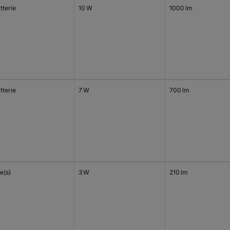
tterie
10 W
1000 lm
tterie
7 W
700 lm
le(s)
3 W
210 lm