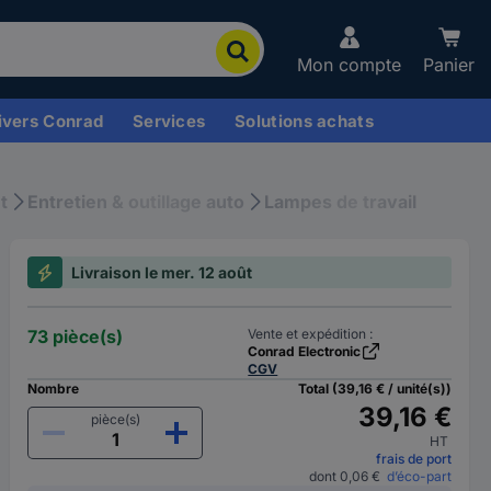
Mon compte
Panier
ivers Conrad
Services
Solutions achats
t
Entretien & outillage auto
Lampes de travail
Livraison le mer. 12 août
73 pièce(s)
Vente et expédition :
Conrad Electronic
CGV
Nombre
Total (39,16 € / unité(s))
39,16 €
pièce(s)
HT
frais de port
dont 0,06 €
d’éco-part