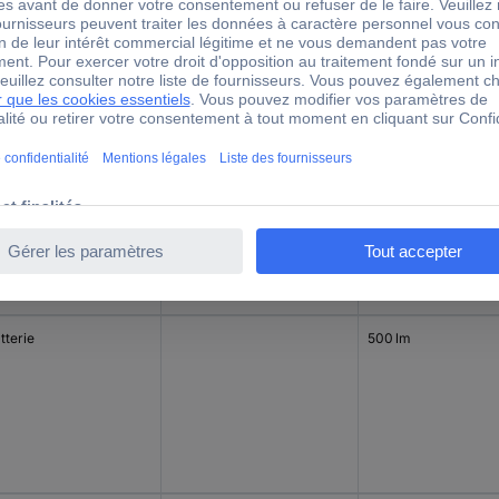
le(s)
3 W
210 lm
tterie
500 lm