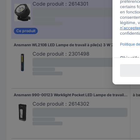
Code produit :
2614301
Ce produit
Ansmann WL210B LED Lampe de travail à pile(s) 3 W 210 lm
à pi
Code produit :
2301498
Ansmann 990-00123 Worklight Pocket LED Lampe de travail à batterie 500 lm
à ba
Code produit :
2614302