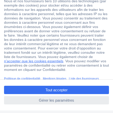
1 500 000 références
2500 marques
18 marques Conrad
Service après-vente
4 modes de livraison
Service Client
Ma commande
Modes de paiement pour les professionnels
ccp.user.init.failed.titl
Modes de paiement pour les particuliers
e
Droits de rétraction & retours
ccp.user.init.failed
FAQ
Modes de livraison