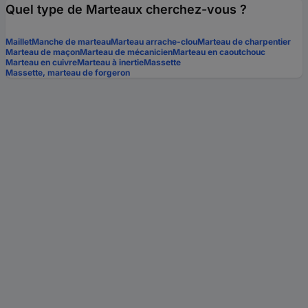
Quel type de Marteaux cherchez-vous ?
Maillet
Manche de marteau
Marteau arrache-clou
Marteau de charpentier
Marteau de maçon
Marteau de mécanicien
Marteau en caoutchouc
Marteau en cuivre
Marteau à inertie
Massette
Massette, marteau de forgeron