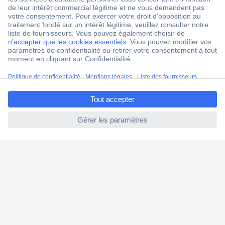
Service après-vente
4 modes de livraison
Service Client
Ma commande
ccp.user.init.failed.titl
Modes de paiement pour les professionnels
e
Modes de paiement pour les particuliers
ccp.user.init.failed
Droits de rétraction & retours
FAQ
Modes de livraison
A propos de Conrad
Conrad Your Sourcing Platform
Nouveautés & Conseils
Eco-responsabilité