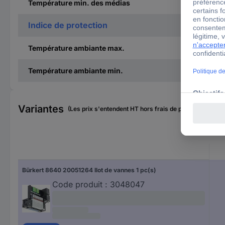
Température min. des médias
Indice de protection
Température ambiante max.
Température ambiante min.
Variantes
(Les prix s'entendent HT hors frais de port)
Bürkert 8640 20051264 Ilot de vannes 1 pc(s)
Code produit :
3048047