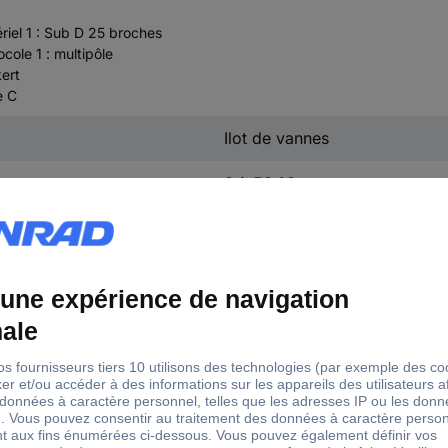
riel 1 : Sub D 25 broches
cole 1 : multipôle
kert
e C
Ilot de vannes
0 à 50 °C
20051264
0
10 bar
2.5 bar
50 °C