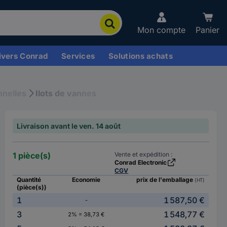
Mon compte
Panier
ivers Conrad
Services
Solutions achats
nnelles
Ilots de vannes
Livraison avant le ven. 14 août
1 pièce(s)
Vente et expédition :
Conrad Electronic
CGV
Quantité
Economie
prix de l'emballage
(HT)
(pièce(s))
1
1 587,50 €
-
3
1 548,77 €
2% = 38,73 €