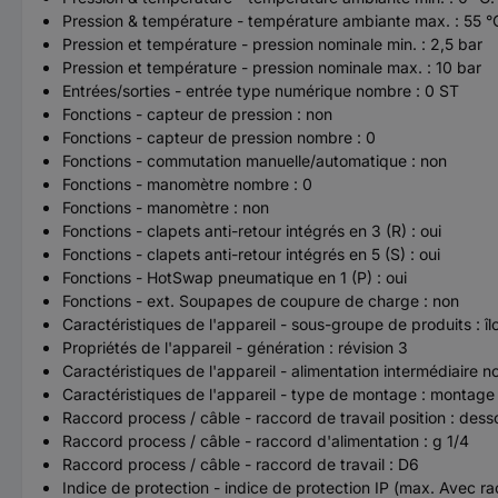
Pression & température - température ambiante max. : 55 °
Pression et température - pression nominale min. : 2,5 bar
Pression et température - pression nominale max. : 10 bar
Entrées/sorties - entrée type numérique nombre : 0 ST
Fonctions - capteur de pression : non
Fonctions - capteur de pression nombre : 0
Fonctions - commutation manuelle/automatique : non
Fonctions - manomètre nombre : 0
Fonctions - manomètre : non
Fonctions - clapets anti-retour intégrés en 3 (R) : oui
Fonctions - clapets anti-retour intégrés en 5 (S) : oui
Fonctions - HotSwap pneumatique en 1 (P) : oui
Fonctions - ext. Soupapes de coupure de charge : non
Caractéristiques de l'appareil - sous-groupe de produits : 
Propriétés de l'appareil - génération : révision 3
Caractéristiques de l'appareil - alimentation intermédiaire 
Caractéristiques de l'appareil - type de montage : montage 
Raccord process / câble - raccord de travail position : de
Raccord process / câble - raccord d'alimentation : g 1/4
Raccord process / câble - raccord de travail : D6
Indice de protection - indice de protection IP (max. Avec r