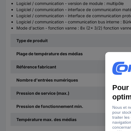
Logiciel / communication - version de module : multipôle
Logiciel / communication - interface de communication maté
Logiciel / communication - interface de communication proto
Logiciel / communication - communication bus interne : Bür
Mode d'action - fonction vanne : 8x (2x 3/2) fonction vann
Type de produit
Plage de température des médias
Référence fabricant
Nombre d'entrées numériques
Pression de service (max.)
Pression de fonctionnement min.
Température max. des médias