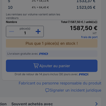
5
1 533,37 €
3% = 54,13 €
10
1 523,05 €
4% = 64,45 €
Les remises sur volume varient selon les
vendeurs
Nombre
Total (1 587,50 € / unité(s))
1 587,50 €
pièce(s)
HT
frais de port
Plus que 1 pièce(s) en stock !
Livraison gratuite avec
Ajouter au panier
Droit de retour de 14 jours inclus (30 jours avec
)
Fabricant ou personne responsable du produit
Signaler un incident juridique
tion
Souvent achetés avec