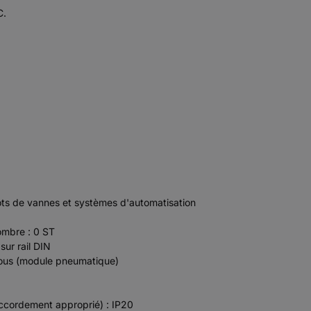
C.
îlots de vannes et systèmes d'automatisation
nombre : 0 ST
sur rail DIN
ssous (module pneumatique)
accordement approprié) : IP20