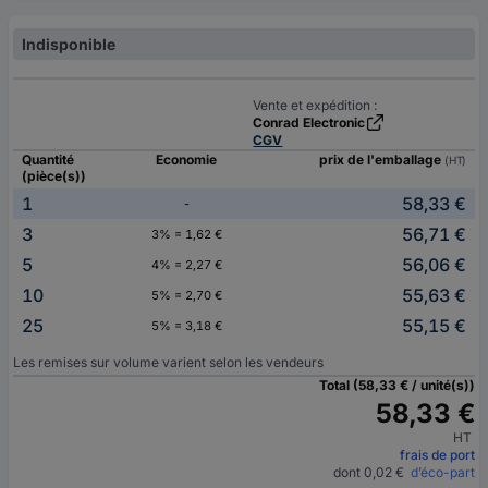
Indisponible
Vente et expédition :
Conrad Electronic
CGV
Quantité
Economie
prix de l'emballage
(HT)
(pièce(s))
1
58,33 €
-
3
56,71 €
3% = 1,62 €
5
56,06 €
4% = 2,27 €
10
55,63 €
5% = 2,70 €
25
55,15 €
5% = 3,18 €
Les remises sur volume varient selon les vendeurs
Total (58,33 € / unité(s))
58,33 €
HT
frais de port
dont 0,02 €
d’éco-part