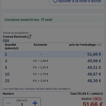
Ajouter à la liste d'achat
Livraison avant le lun. 17 août
Vente et expédition :
Conrad Electronic
CGV
Quantité
Economie
prix de l'emballage
(HT)
(pièce(s))
1
51,66 €
-
3
49,98 €
3% = 1,68 €
5
49,31 €
5% = 2,35 €
10
48,87 €
5% = 2,79 €
25
48,36 €
6% = 3,30 €
Les remises sur volume varient selon les vendeurs
Nombre
Total (51,66 € / unité(s))
59,99 €
-14 %
pièce(s)
51,66 €