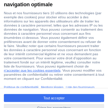
1 500 000 références
2500 marques
18 marques Conrad
Service après-vente
4 modes de livraison
Service Client
Ma commande
Modes de paiement pour les professionnels
ccp.user.init.failed.titl
Modes de paiement pour les particuliers
e
Droits de rétraction & retours
ccp.user.init.failed
FAQ