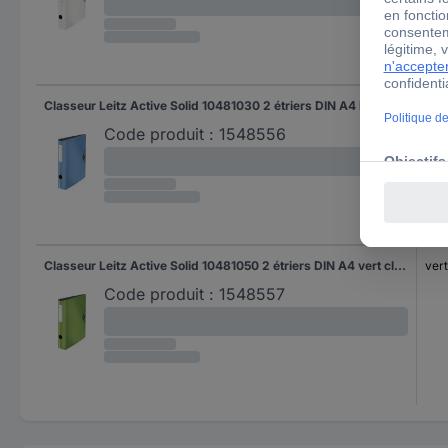
Classeur Leitz Active Solid 10481030 2 étriers DIN A4 bleu clair
bleu
Code produit :
1548556
Classeur Leitz Active Solid 10481050 2 étriers DIN A4 vert clair
vert
Code produit :
1548557