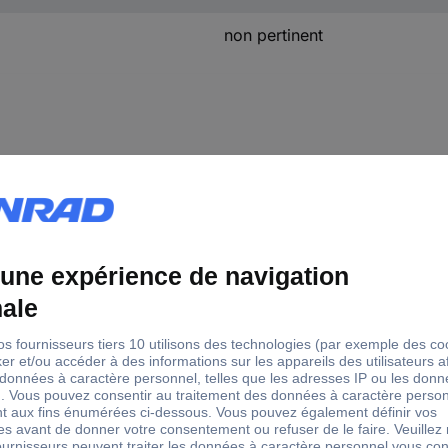
non pertinent
leur du dos
nc