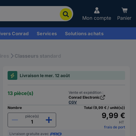
Mon compte
Panier
ivers Conrad
Services
Solutions achats
ires
Classeurs standard
Livraison le mer. 12 août
13 pièce(s)
Vente et expédition :
Conrad Electronic
CGV
Nombre
Total (9,99 € / unité(s))
9,99 €
pièce(s)
HT
frais de port
Livraison gratuite avec