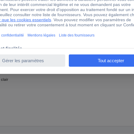
 clair
 clair