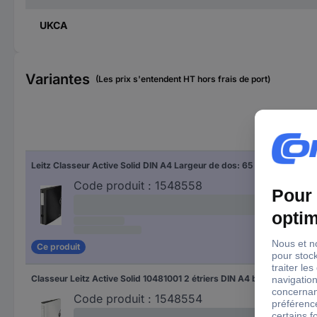
UKCA
Variantes
(Les prix s'entendent HT hors frais de port)
Cou
Leitz Classeur Active Solid DIN A4 Largeur de dos: 65 mm noir 2 étriers 10481095
noir
Code produit :
1548558
Ce produit
Classeur Leitz Active Solid 10481001 2 étriers DIN A4 blanc
bla
Code produit :
1548554