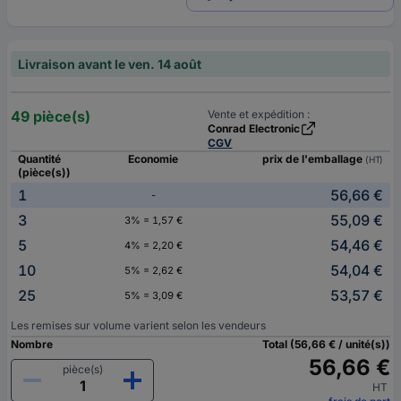
Livraison avant le ven. 14 août
49 pièce(s)
Vente et expédition :
Conrad Electronic
CGV
Quantité
Economie
prix de l'emballage
(HT)
(pièce(s))
1
56,66 €
-
3
55,09 €
3% = 1,57 €
5
54,46 €
4% = 2,20 €
10
54,04 €
5% = 2,62 €
25
53,57 €
5% = 3,09 €
Les remises sur volume varient selon les vendeurs
Nombre
Total (56,66 € / unité(s))
56,66 €
pièce(s)
HT