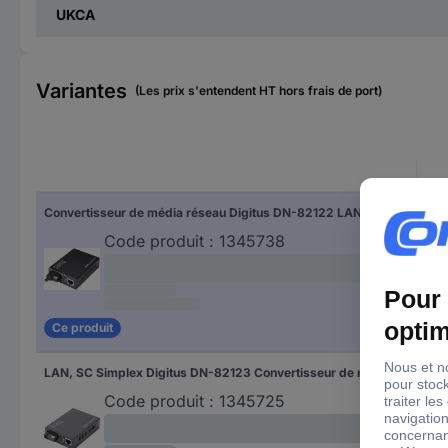
UKCA
Variantes
(Les prix s'entendent HT hors frais de port)
Convertisseur de média réseau Digitus DN-82122 LAN, SC Simplex 1 GBit/s
Code produit :
1345738
Ce produit
LAN, SC Simplex Digitus DN-82123 Convertisseur de média réseau 1 GBit/s
Code produit :
1345725