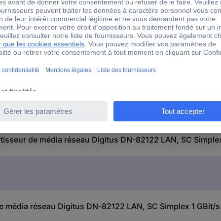
ertisseur de média réseau Digitus DN-82122 LAN, SC Simplex
e média réseau Digitus DN-82122 LAN, SC Simplex 1 GBit/s