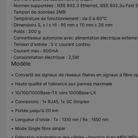
· Normes supportées : IEEE 802.3 Ethernet, IEEE 802.3u Fast E
· Tampon de données 2MB
· Température de fonctionnement : de 0 à 60°C
· Dimensions (L x l x H) : 95 mm x 70 mm x 26 mm
· Poids : 200 g
· Convertisseur autonome avec alimentation électrique externe
· Tension d'entrée : 5 V courant continu
· Courant max.: 800mA
· Consommation électrique : 2,5W
Modèle
Convertit les signaux de réseaux filaires en signaux à fibre o
Haute qualité et tolérance aux pannes maximale
10/100/1000Base-TX vers 1000Base-LX
Connexions : 1x RJ45, 1x SC Simplex
Portée jusqu'à 20 km
Longueur d'onde : Tx : 1310 nm / Rx : 1550 nm
Mode Single fibre simple
Détection automatique des câbles - fonction Auto-MDI/ MDI