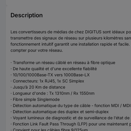
Description
Les convertisseurs de médias de chez DIGITUS sont idéaux pour
transmettre des signaux de réseau sur plusieurs kilomètres san
fonctionnement intuitif garantit une installation rapide et fa
compter pour votre réseau.
· Transforme un réseau câblé en réseau à fibre optique
· De haute qualité et d'une excellente fiabilité
· 10/100/1000Base-TX vers 1000Base-LX
· Connecteurs: 1x RJ45, 1x SC Simplex
· Jusqu’à 20 Km de distance
· Longueur d'onde : Tx 1310nm / Rx 1550nm
· Fibre simple Singlemode
· Détection automatique du type de câble - fonction MDI / MD
· Détection automatique des duplex et semi-duplex
· Voyant lumineux de diagnostic et de surveillance de l'état de l'a
· Fonction Link Fault Pass Through (LFP) pour une maintenant p
· Convient pour les câbles fibre 9/125µm