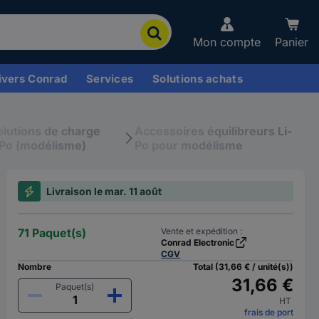
Mon compte
Panier
ivers Conrad
Services
Solutions achats
olutions de charge
Accessoires équilibreurs Li-
iPo (modélisme)
Po pour modélisme
Livraison le mar. 11 août
71 Paquet(s)
Vente et expédition :
Conrad Electronic
CGV
Nombre
Total (31,66 € / unité(s))
31,66 €
Paquet(s)
HT
frais de port