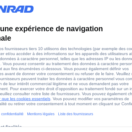
protection pour accu LiPo 1 set X3363