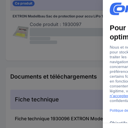
Ce produit
EXTRON Modellbau Sac de protection pour accu LiPo 1 pc(s) X6670
Code produit :
1930097
Documents et téléchargements
Fiche technique
Fiche technique 1930096 EXTRON Modellbau Sac de 