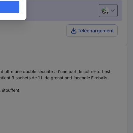
Français
Téléchargement
 offre une double sécurité : d'une part, le coffre-fort est
ntient 3 sachets de 1 L de grenat anti-incendie Fireballs.
 étouffent.