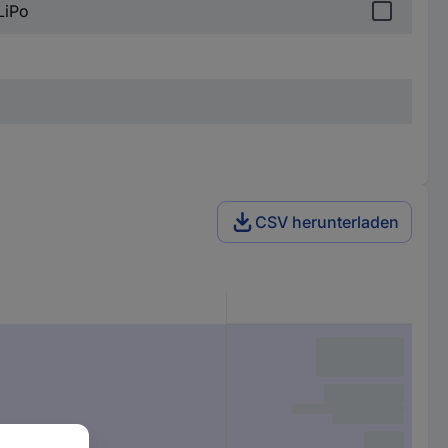
LiPo
CSV herunterladen