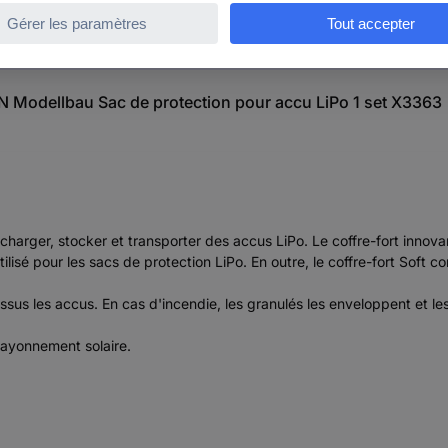
ON Modellbau Sac de protection pour accu LiPo 1 set X3363
harger, stocker et transporter des accus LiPo. Le coffre-fort innovant
lisé pour les sacs de protection LiPo. En outre, le coffre-fort Soft co
ssus les accus. En cas d'incendie, les granulés les enveloppent et les
rayonnement solaire.