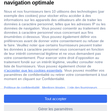
1 500 000 références
2500 marques
18 marques Conrad
Service après-vente
4 modes de livraison
Service Client
Ma commande
Modes de paiement pour les professionnels
ccp.user.init.failed.titl
Modes de paiement pour les particuliers
e
Droits de rétraction & retours
ccp.user.init.failed
FAQ