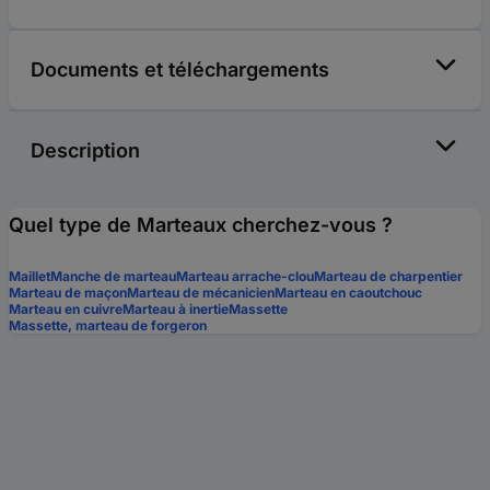
Documents et téléchargements
Description
Quel type de Marteaux cherchez-vous ?
Maillet
Manche de marteau
Marteau arrache-clou
Marteau de charpentier
Marteau de maçon
Marteau de mécanicien
Marteau en caoutchouc
Marteau en cuivre
Marteau à inertie
Massette
Massette, marteau de forgeron