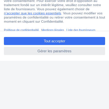
Service après-vente
4 modes de livraison
Service Client
Ma commande
ccp.user.init.failed.titl
Modes de paiement pour les professionnels
e
Modes de paiement pour les particuliers
ccp.user.init.failed
Droits de rétraction & retours
FAQ
Modes de livraison
A propos de Conrad
Conrad Your Sourcing Platform
Nouveautés & Conseils
Eco-responsabilité
ISO-certification