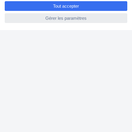
e
Modes de paiement pour les professionnels
ccp.user.init.failed
Modes de paiement pour les particuliers
Droits de rétraction & retours
FAQ
Modes de livraison
A propos de Conrad
Conrad Your Sourcing Platform
Nouveautés & Conseils
Eco-responsabilité
ISO-certification
Vulnerability Disclosure Program
Information REACH
Informations sur l'accessibilité
Exercer mon droit de rétractation