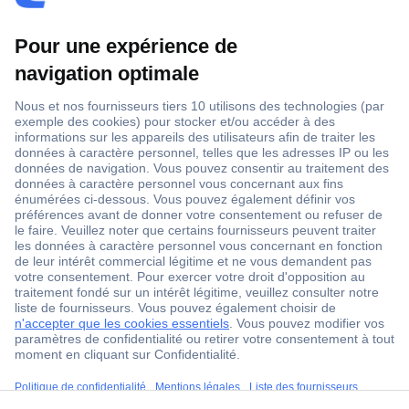
1 500 000 références
2500 marques
18 marques Conrad
Service après-vente
4 modes de livraison
Service Client
ccp.user.init.failed.titl
Ma commande