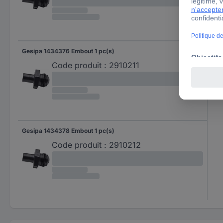
Gesipa 1434376 Embout 1 pc(s)
Code produit :
2910211
Gesipa 1434378 Embout 1 pc(s)
Code produit :
2910212