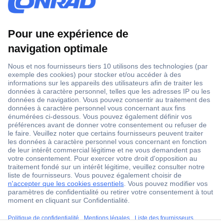
1 500 000 références
2500 marques
18 marques Conrad
Service après-vente
4 modes de livraison
Service Client
ccp.user.init.failed.titl
Ma commande