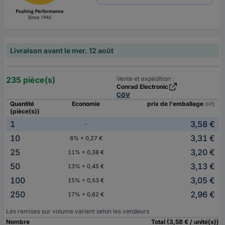
Livraison avant le mer. 12 août
235 pièce(s)
Vente et expédition :
Conrad Electronic
CGV
Quantité
Economie
prix de l'emballage
(HT)
(pièce(s))
1
3,58 €
-
10
3,31 €
8% = 0,27 €
25
3,20 €
11% = 0,38 €
50
3,13 €
13% = 0,45 €
100
3,05 €
15% = 0,53 €
250
2,96 €
17% = 0,62 €
Les remises sur volume varient selon les vendeurs
Nombre
Total (3,58 € / unité(s))