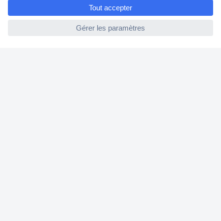
e
Modes de paiement pour les professionnels
ccp.user.init.failed
Modes de paiement pour les particuliers
Droits de rétraction & retours
FAQ
Modes de livraison
A propos de Conrad
Conrad Your Sourcing Platform
Nouveautés & Conseils
Eco-responsabilité
ISO-certification
Vulnerability Disclosure Program
Information REACH
Informations sur l'accessibilité
Exercer mon droit de rétractation