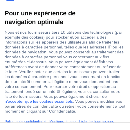
1 500 000 références
2500 marques
18 marques Conrad
Service après-vente
4 modes de livraison
Service Client
ccp.user.init.failed.titl
Ma commande