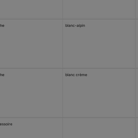
he
blanc-alpin
he
blanc crème
essoire