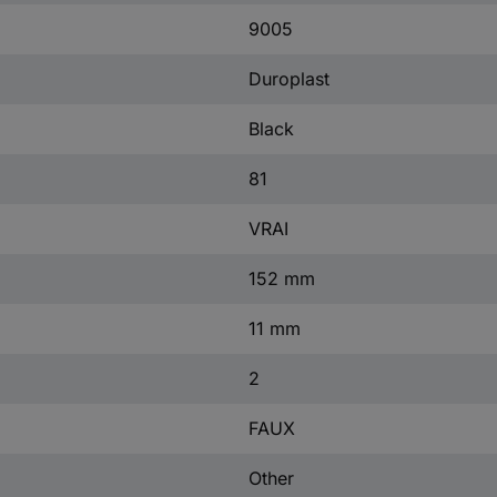
9005
Duroplast
Black
81
VRAI
152 mm
11 mm
2
FAUX
Other