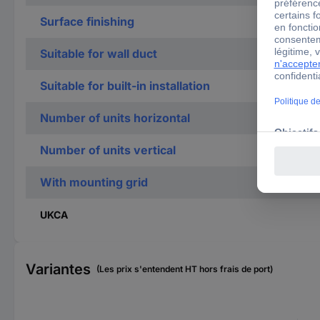
Surface finishing
Suitable for wall duct
Suitable for built-in installation
Number of units horizontal
Number of units vertical
With mounting grid
UKCA
Variantes
(Les prix s'entendent HT hors frais de port)