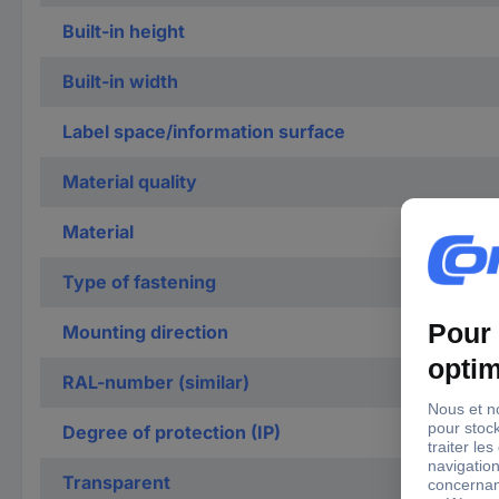
Built-in height
Built-in width
Label space/information surface
Material quality
Material
Type of fastening
Mounting direction
RAL-number (similar)
Degree of protection (IP)
Transparent