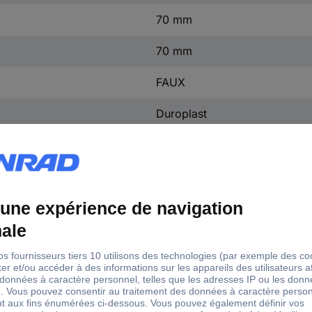
70 mm
70 mm
FAUX
Duroplast
Plastic
Other
Horizontal and vertical
9005
IP21
FAUX