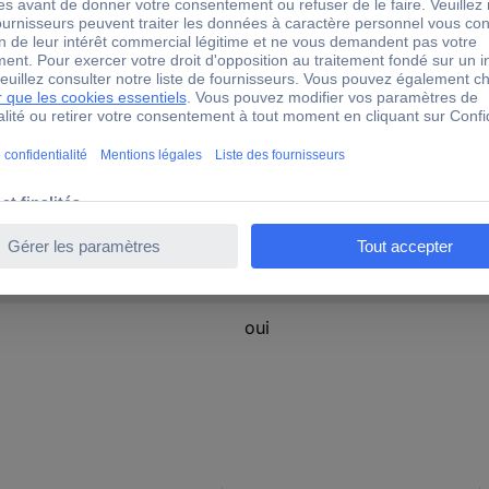
Glossy
VRAI
VRAI
1
2
FAUX
oui