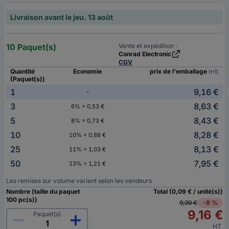
Livraison avant le jeu. 13 août
10 Paquet(s)
Vente et expédition :
Conrad Electronic
CGV
Quantité
Economie
prix de l'emballage
(HT)
(Paquet(s))
1
9,16 €
-
3
8,63 €
6% = 0,53 €
5
8,43 €
8% = 0,73 €
10
8,28 €
10% = 0,88 €
25
8,13 €
11% = 1,03 €
50
7,95 €
13% = 1,21 €
Les remises sur volume varient selon les vendeurs
Nombre (taille du paquet
Total (0,09 € / unité(s))
100 pc(s))
9,99 €
-8 %
9,16 €
Paquet(s)
HT