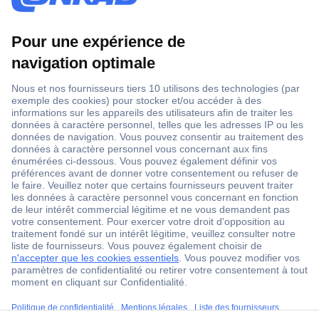
1 500 000 références
2500 marques
18 marques Conrad
Service après-vente
4 modes de livraison
Service Client
ccp.user.init.failed.titl
Ma commande