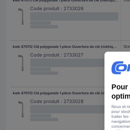
kwb 470111 Clé polygonale 1 pièce Ouverture de clé (métrique) 11 mm
11 
Code produit :
2733026
kwb 470112 Clé polygonale 1 pièce Ouverture de clé (métrique) 12 mm
12 
Code produit :
2733027
kwb 470113 Clé polygonale 1 pièce Ouverture de clé (métrique) 13 mm
13 
Code produit :
2733028