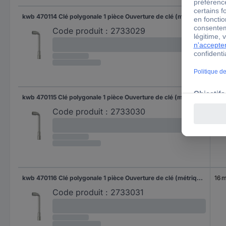
kwb 470114 Clé polygonale 1 pièce Ouverture de clé (métrique) 14 mm
14 
Code produit :
2733029
kwb 470115 Clé polygonale 1 pièce Ouverture de clé (métrique) 15 mm
15 
Code produit :
2733030
kwb 470116 Clé polygonale 1 pièce Ouverture de clé (métrique) 16 mm
16 
Code produit :
2733031