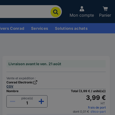
Mon compte
Panier
ivers Conrad
Services
Solutions achats
Livraison avant le ven. 21 août
Vente et expédition :
Conrad Electronic
CGV
Nombre
Total (3,99 € / unité(s))
3,99 €
pièce(s)
HT
frais de port
dont 0,01 €
d’éco-part