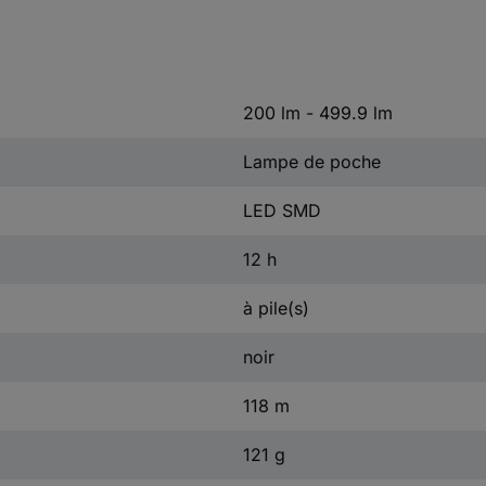
200 lm - 499.9 lm
Lampe de poche
LED SMD
12 h
à pile(s)
noir
118 m
121 g