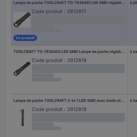
Lampe de poche TOOLCRAFT TO-7838451 LED SMD réglable à pile(s) 300 lm 12 h 121 g
à pi
Code produit :
2612817
Ce produit
TOOLCRAFT TO-7838454 LED SMD Lampe de poche réglable, avec interface USB, avec mode stroboscope à batterie 1000 lm 35 h 194 g
à ba
Code produit :
2612818
Lampe de poche TOOLCRAFT 2-in-1 LED SMD avec mode stroboscope, avec interface USB, réglable, avec clip ceinture à batterie 250 lm 3.5 h 64 g
à ba
Code produit :
2612819