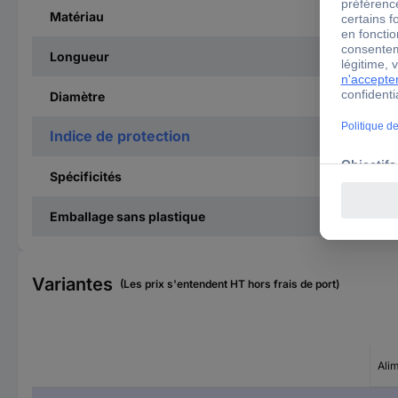
Matériau
Longueur
Diamètre
Indice de protection
Spécificités
Emballage sans plastique
Variantes
(Les prix s'entendent HT hors frais de port)
Ali