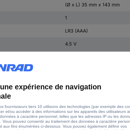
(Ø x L) 35 mm x 143 mm
1
LR3 (AAA)
4.5 V
env., sans pile
3.5 h
12 h
93 m
300 lm
110 lm