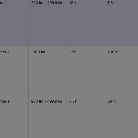
le(s)
200 lm - 499.9 lm
12 h
118 m
tterie
1000 lm -
35 h
200 m
tterie
200 lm - 499.9 lm
3.5 h
89 m