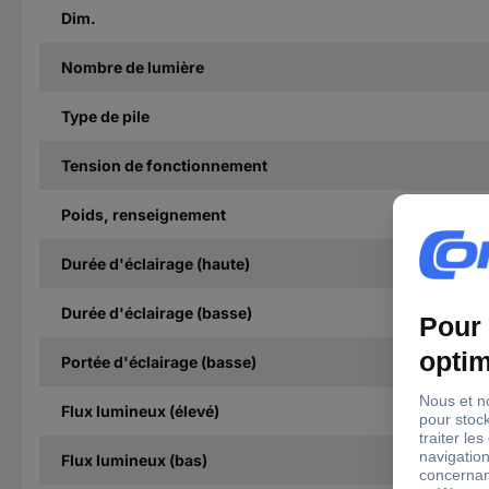
Dim.
Nombre de lumière
Type de pile
Tension de fonctionnement
Poids, renseignement
Durée d'éclairage (haute)
Durée d'éclairage (basse)
Portée d'éclairage (basse)
Flux lumineux (élevé)
Flux lumineux (bas)