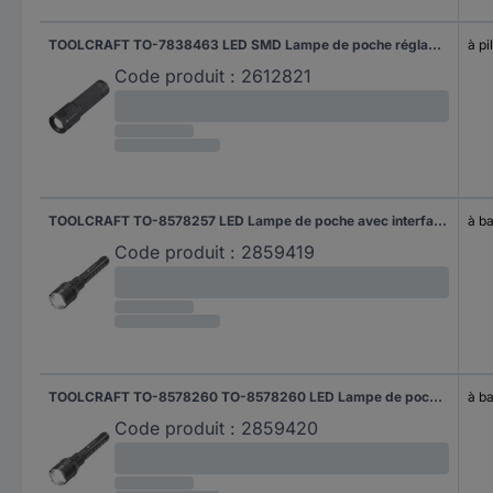
TOOLCRAFT TO-7838463 LED SMD Lampe de poche réglable à pile(s) 600 lm 15 h 144 g
à pi
Code produit :
2612821
TOOLCRAFT TO-8578257 LED Lampe de poche avec interface USB à batterie 8000 lm 10 h 730 g
à ba
Code produit :
2859419
TOOLCRAFT TO-8578260 TO-8578260 LED Lampe de poche avec interface USB à batterie 10.000 lm 10 h 730 g
à ba
Code produit :
2859420