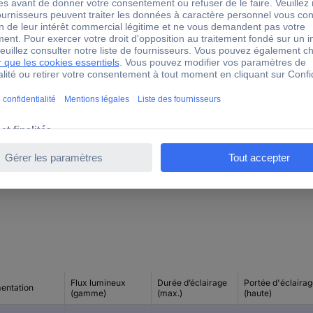
Alliage d'aluminium
143 mm
35 mm
IP54
réglable
Emballage sans plastique
Flux lumineux
Durée d’éclairage
Portée d'éclaira
mentation
(gamme)
(max.)
(haute)