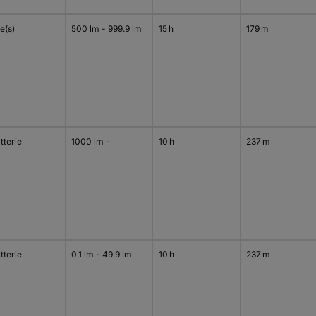
le(s)
500 lm - 999.9 lm
15 h
179 m
tterie
1000 lm -
10 h
237 m
tterie
0.1 lm - 49.9 lm
10 h
237 m