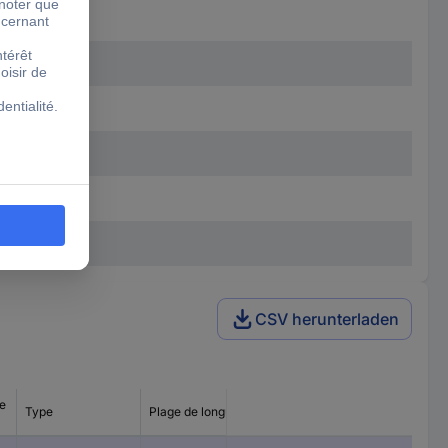
CSV herunterladen
ge
Type
Plage de longueur
Type de produit