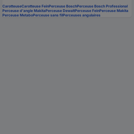
Carotteuse
Carotteuse Fein
Perceuse Bosch
Perceuse Bosch Professional
Perceuse d'angle Makita
Perceuse Dewalt
Perceuse Fein
Perceuse Makita
Perceuse Metabo
Perceuse sans fil
Perceuses angulaires