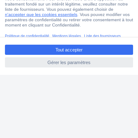
4 modes de livraison
Service Client
Ma commande
ccp.user.init.failed.titl
Modes de paiement pour les professionnels
e
Modes de paiement pour les particuliers
ccp.user.init.failed
Droits de rétraction & retours
FAQ
Modes de livraison
A propos de Conrad
Conrad Your Sourcing Platform
Nouveautés & Conseils
Eco-responsabilité
ISO-certification