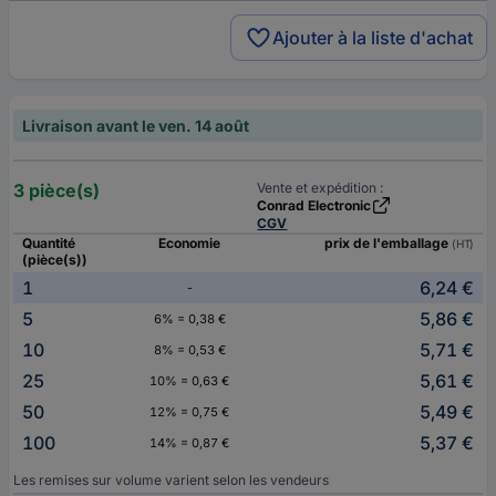
Ajouter à la liste d'achat
Livraison avant le ven. 14 août
3 pièce(s)
Vente et expédition :
Conrad Electronic
CGV
Quantité
Economie
prix de l'emballage
(HT)
(pièce(s))
1
6,24 €
-
5
5,86 €
6% = 0,38 €
10
5,71 €
8% = 0,53 €
25
5,61 €
10% = 0,63 €
50
5,49 €
12% = 0,75 €
100
5,37 €
14% = 0,87 €
Les remises sur volume varient selon les vendeurs