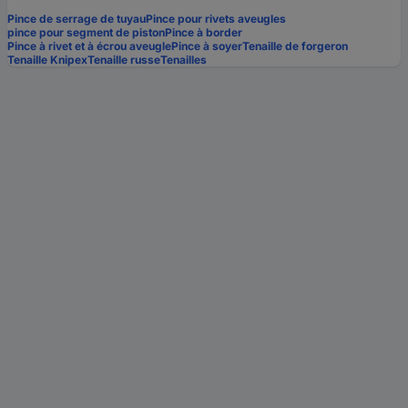
Pince de serrage de tuyau
Pince pour rivets aveugles
pince pour segment de piston
Pince à border
Pince à rivet et à écrou aveugle
Pince à soyer
Tenaille de forgeron
Tenaille Knipex
Tenaille russe
Tenailles