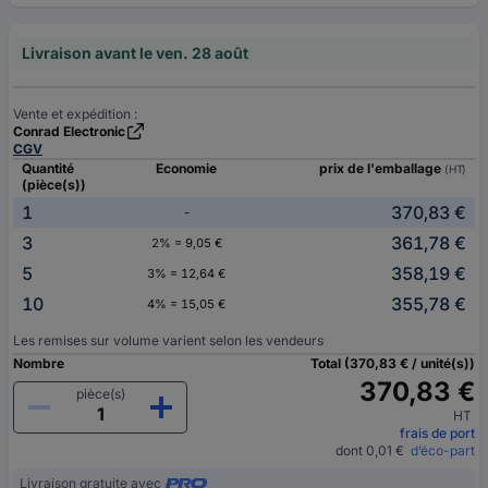
Livraison avant le ven. 28 août
Vente et expédition :
Conrad Electronic
CGV
Quantité
Economie
prix de l'emballage
(HT)
(pièce(s))
1
370,83 €
-
3
361,78 €
2% = 9,05 €
5
358,19 €
3% = 12,64 €
10
355,78 €
4% = 15,05 €
Les remises sur volume varient selon les vendeurs
Nombre
Total (370,83 € / unité(s))
370,83 €
pièce(s)
HT
frais de port
dont 0,01 €
d’éco-part
Livraison gratuite avec