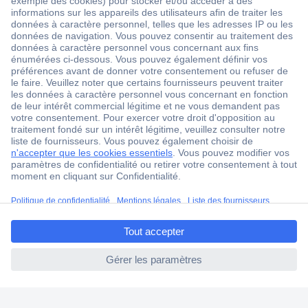
1 500 000 références
2500 marques
18 marques Conrad
Service après-vente
4 modes de livraison
Service Client
Ma commande
Modes de paiement pour les professionnels
ccp.user.init.failed.titl
Modes de paiement pour les particuliers
e
Droits de rétraction & retours
ccp.user.init.failed
FAQ
Modes de livraison