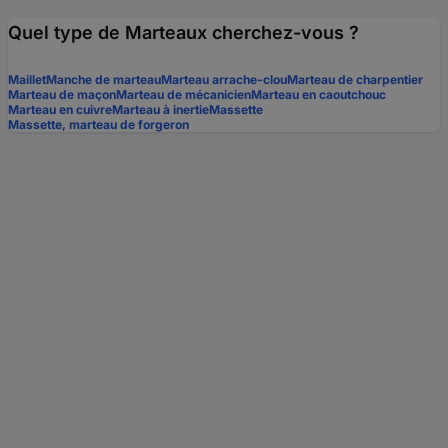
Quel type de Marteaux cherchez-vous ?
Maillet
Manche de marteau
Marteau arrache-clou
Marteau de charpentier
Marteau de maçon
Marteau de mécanicien
Marteau en caoutchouc
Marteau en cuivre
Marteau à inertie
Massette
Massette, marteau de forgeron