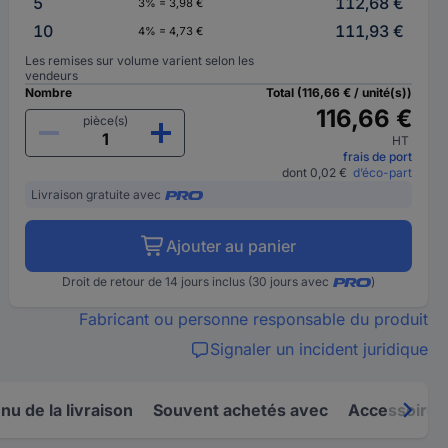
5
112,68 €
3% = 3,98 €
10
111,93 €
4% = 4,73 €
Les remises sur volume varient selon les
vendeurs
Nombre
Total (116,66 € / unité(s))
116,66 €
pièce(s)
HT
frais de port
dont 0,02 €
d’éco-part
Livraison gratuite avec
Ajouter au panier
Droit de retour de 14 jours inclus (30 jours avec
)
Fabricant ou personne responsable du produit
Signaler un incident juridique
u de la livraison
Souvent achetés avec
Accessoires