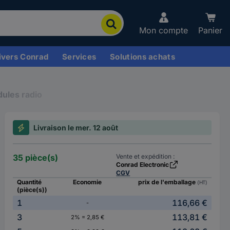
Mon compte
Panier
ivers Conrad
Services
Solutions achats
ules radio
Livraison le mer. 12 août
35 pièce(s)
Vente et expédition :
Conrad Electronic
CGV
Quantité
Economie
prix de l'emballage
(HT)
(pièce(s))
1
116,66 €
-
3
113,81 €
2% = 2,85 €