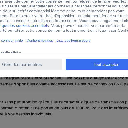
obtenir des informations sur la qualité de la liaison radio. Ce retour
d'émission sont attribuées à une sortie ou à un contact de relais. Le
 et le comportement d'émission et indiquent le statut de l'alimentatio
ie à l'aide de cavaliers.
ent de la même manière. La sortie est activée aussi longtemps que O
. La même commande désactive la sortie de manière permanente.
ire intégrée prête à être branchée. Il est possible d'augmenter encor
 externes disponibles comme accessoires. Le set de connexion BNC pe
 sans perturbation grâce à leurs caractéristiques de transmission par
rmet d'obtenir une portée de plus de 1000 m. Pour des interférences
re à vos besoins individuels.