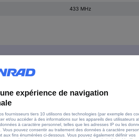
433 MHz
eur sans fil SVS Nachrichtentechnik 01274.93
etteurs correspondants de la série SH-12 et peut activer ou désacti
 programmé une seule fois. L'apprentissage d'un émetteur s'effectue fa
 de touches d'émetteur séparées. La particularité de la série radio SH