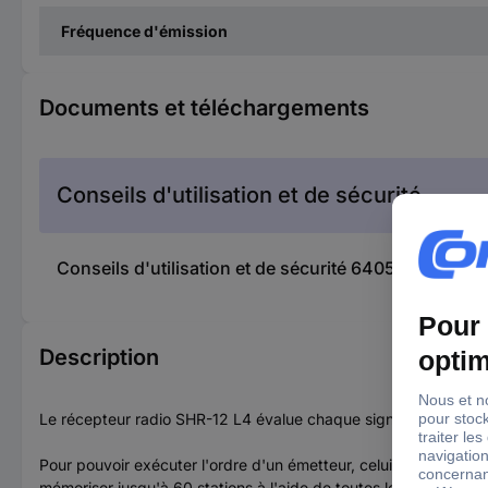
Fréquence d'émission
Documents et téléchargements
Conseils d'utilisation et de sécurité
Conseils d'utilisation et de sécurité 640537 Récept
Description
Le récepteur radio SHR-12 L4 évalue chaque signal radio des ém
Pour pouvoir exécuter l'ordre d'un émetteur, celui-ci doit être
mémoriser jusqu'à 60 stations à l'aide de toutes les touches ou