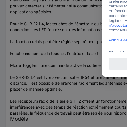
pouvez détecter sur l'émetteur si la communication a abouti et 
applications spéciales.
Pour le SHR-12 L4, les touches de l'émetteur ou les commandes 
connexion. Les LED fournissent des informations sur la fonction
La fonction relais peut être réglée séparément pour chaque sort
Fonctionnement de la touche : l'entrée et la sortie se comport
Mode Togglen : une commande active la sortie en permanence
Le SHR-12 L4 est livré avec un boîtier IP54 et une antenne fila
distance. Il est possible de brancher facilement les antennes
placer de manière optimale.
Les récepteurs radio de la série SH-12 offrent un fonctionnement
interférences avec des temps de réaction extrêmement courts pe
parallèles, la fréquence de travail peut être réglée pour répond
Modèle