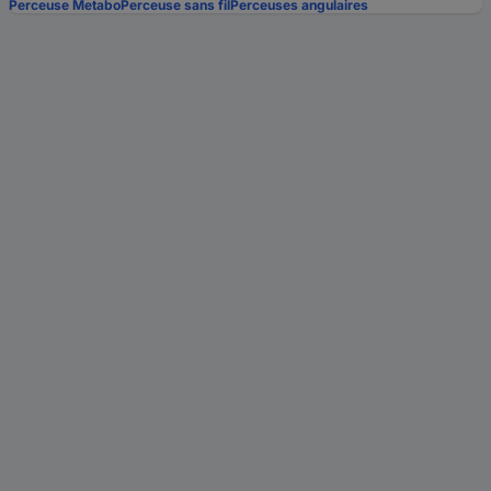
Perceuse Metabo
Perceuse sans fil
Perceuses angulaires