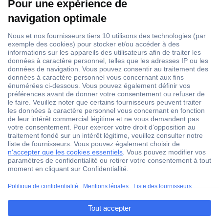
1 500 000 références
2500 marques
18 marques Conrad
Service après-vente
4 modes de livraison
Service Client
ccp.user.init.failed.titl
Ma commande
e
Modes de paiement pour les professionnels
ccp.user.init.failed