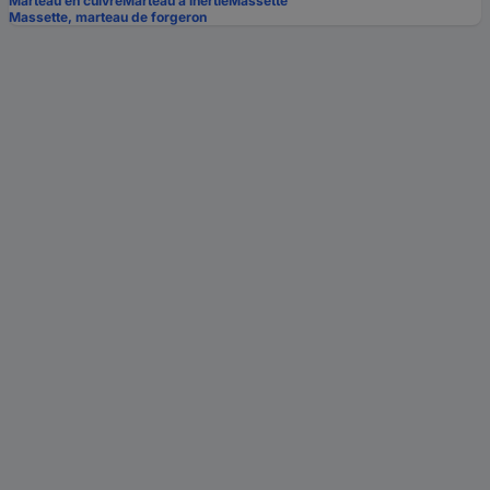
Marteau en cuivre
Marteau à inertie
Massette
Massette, marteau de forgeron