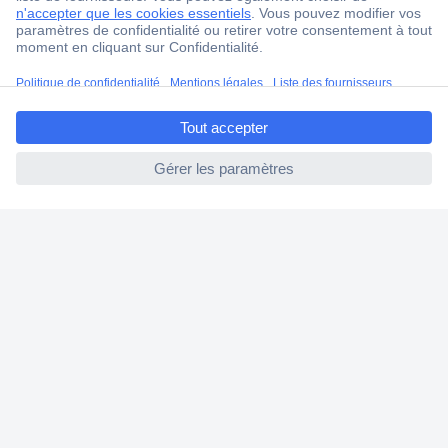
Service Client
Ma commande
Modes de paiement pour les professionnels
Modes de paiement pour les particuliers
Droits de rétraction & retours
FAQ
Modes de livraison
A propos de Conrad
Conrad Your Sourcing Platform
Nouveautés & Conseils
Eco-responsabilité
ISO-certification
Vulnerability Disclosure Program