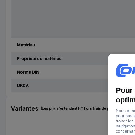
Matériau
Propriété du matériau
Norme DIN
UKCA
Variantes
(Les prix s'entendent HT hors frais de port)
Mat