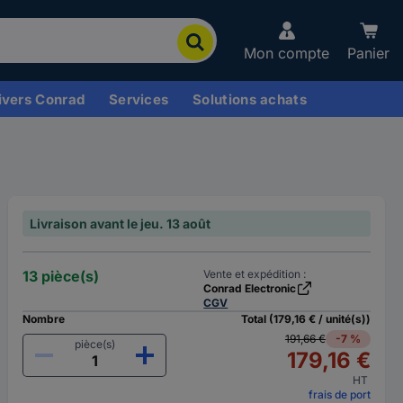
Mon compte
Panier
ivers Conrad
Services
Solutions achats
Livraison avant le jeu. 13 août
13 pièce(s)
Vente et expédition :
Conrad Electronic
CGV
Nombre
Total (179,16 € / unité(s))
191,66 €
-7 %
pièce(s)
179,16 €
HT
frais de port