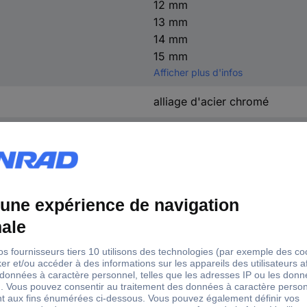
12 mm
13 mm
14 mm
15 mm
Afficher plus d'infos
alliage d'acier chromé
chromé
DIN 3113-A
non pertinent
ériau
Type de produit