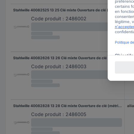
Stahlwille 40082525 13 25 Clé mixte Ouverture de clé (métrique) 25 mm
all
Code produit :
2486002
Stahlwille 40082626 13 26 Clé mixte Ouverture de clé (métrique) 26 mm
all
Code produit :
2486003
Stahlwille 40082828 13 28 Clé mixte Ouverture de clé (métrique) 28 mm
all
Code produit :
2486005