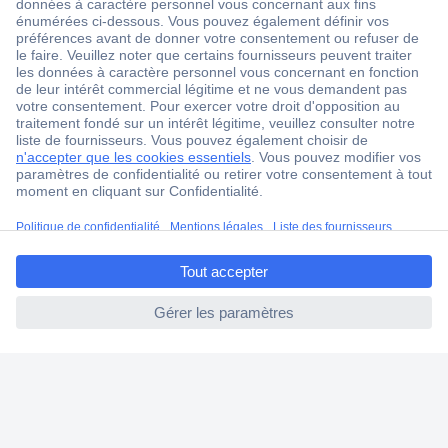
Service après-vente
4 modes de livraison
Service Client
Ma commande
Modes de paiement pour les professionnels
Modes de paiement pour les particuliers
Droits de rétraction & retours
ccp.user.init.failed.titl
e
FAQ
ccp.user.init.failed
Modes de livraison
A propos de Conrad
Conrad Your Sourcing Platform
Nouveautés & Conseils
Eco-responsabilité