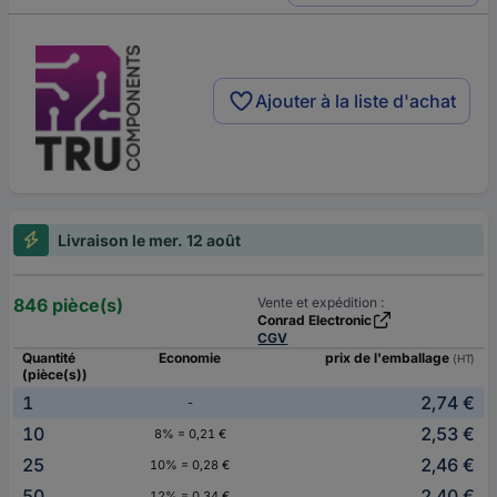
Ajouter à la liste d'achat
Livraison le mer. 12 août
846 pièce(s)
Vente et expédition :
Conrad Electronic
CGV
Quantité
Economie
prix de l'emballage
(HT)
(pièce(s))
1
2,74 €
-
10
2,53 €
8% = 0,21 €
25
2,46 €
10% = 0,28 €
50
2,40 €
12% = 0,34 €