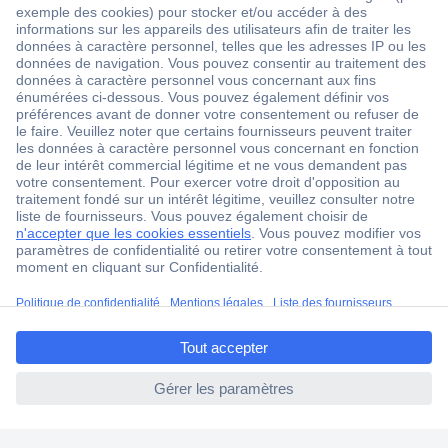
2500 marques
18 marques Conrad
Service après-vente
4 modes de livraison
Service Client
Ma commande
Modes de paiement pour les professionnels
Modes de paiement pour les particuliers
Droits de rétraction & retours
ccp.user.init.failed.titl
FAQ
e
Modes de livraison
ccp.user.init.failed
A propos de Conrad
Conrad Your Sourcing Platform