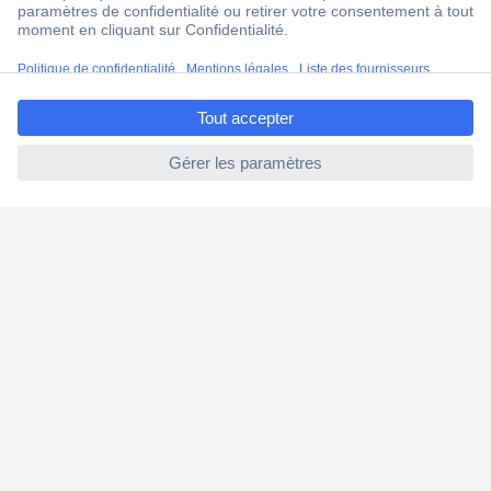
Droits de rétraction & retours
FAQ
ccp.user.init.failed.titl
Modes de livraison
e
ccp.user.init.failed
A propos de Conrad
Conrad Your Sourcing Platform
Nouveautés & Conseils
Eco-responsabilité
ISO-certification
Vulnerability Disclosure Program
Information REACH
Informations sur l'accessibilité
Exercer mon droit de rétractation
Services Conrad