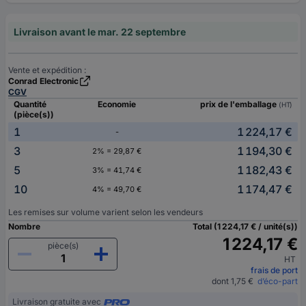
Livraison avant le mar. 22 septembre
Vente et expédition :
Conrad Electronic
CGV
Quantité
Economie
prix de l'emballage
(HT)
(pièce(s))
1
1 224,17 €
-
3
1 194,30 €
2% = 29,87 €
5
1 182,43 €
3% = 41,74 €
10
1 174,47 €
4% = 49,70 €
Les remises sur volume varient selon les vendeurs
Nombre
Total (1 224,17 € / unité(s))
1 224,17 €
pièce(s)
HT
frais de port
dont 1,75 €
d’éco-part
Livraison gratuite avec