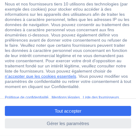
1 500 000 références
2500 marques
18 marques Conrad
Service après-vente
4 modes de livraison
Service Client
Ma commande
Modes de paiement pour les professionnels
ccp.user.init.failed.titl
Modes de paiement pour les particuliers
e
Droits de rétraction & retours
ccp.user.init.failed
FAQ
Modes de livraison