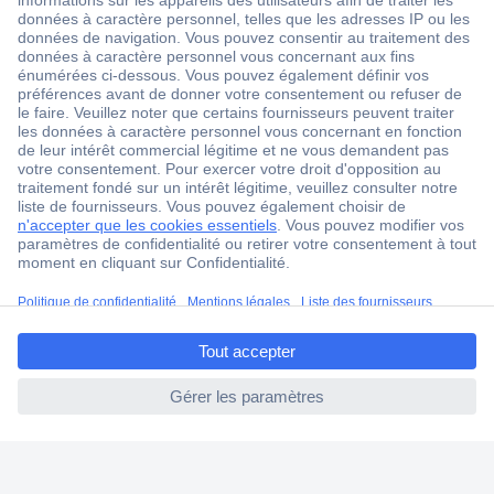
18 marques Conrad
Service après-vente
4 modes de livraison
Service Client
Ma commande
Modes de paiement pour les professionnels
Modes de paiement pour les particuliers
Droits de rétraction & retours
ccp.user.init.failed.titl
FAQ
e
Modes de livraison
ccp.user.init.failed
A propos de Conrad
Conrad Your Sourcing Platform
Nouveautés & Conseils