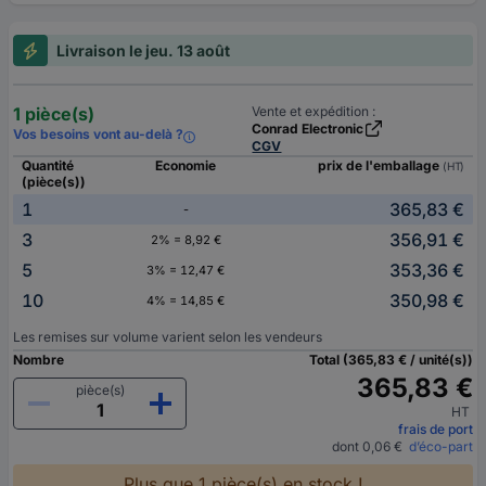
Livraison le jeu. 13 août
1 pièce(s)
Vente et expédition :
Conrad Electronic
Vos besoins vont au-delà ?
CGV
Quantité
Economie
prix de l'emballage
(HT)
(pièce(s))
1
365,83 €
-
3
356,91 €
2% = 8,92 €
5
353,36 €
3% = 12,47 €
10
350,98 €
4% = 14,85 €
Les remises sur volume varient selon les vendeurs
Nombre
Total (365,83 € / unité(s))
365,83 €
pièce(s)
HT
frais de port
dont 0,06 €
d’éco-part
Plus que 1 pièce(s) en stock !