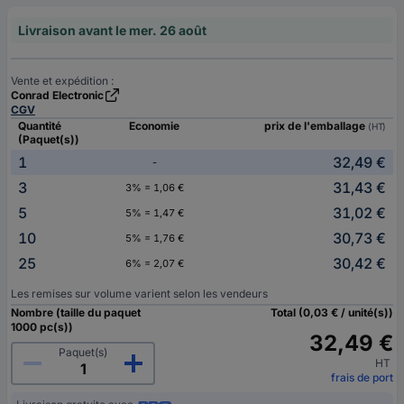
Livraison avant le mer. 26 août
Vente et expédition :
Conrad Electronic
CGV
Quantité
Economie
prix de l'emballage
(HT)
(Paquet(s))
1
32,49 €
-
3
31,43 €
3% = 1,06 €
5
31,02 €
5% = 1,47 €
10
30,73 €
5% = 1,76 €
25
30,42 €
6% = 2,07 €
Les remises sur volume varient selon les vendeurs
Nombre (taille du paquet
Total (0,03 € / unité(s))
1000 pc(s))
32,49 €
Paquet(s)
HT
frais de port