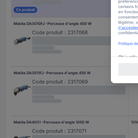
Ce produit
Makita DA3010FJ -Perceuse d'angle 450 W
450
Code produit :
2317068
Makita DA3011FJ -Perceuse d'angle 450 W
450
Code produit :
2317069
Makita DA4031 -Perceuse d'angle 1050 W
105
Code produit :
2317071