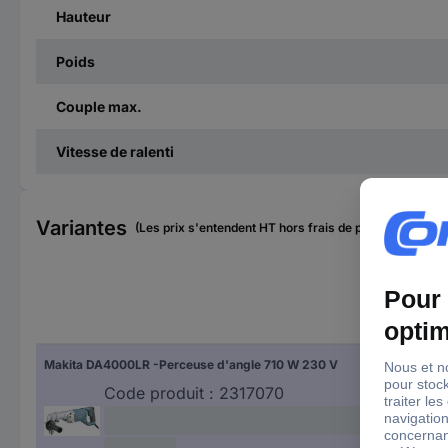
Hauteur
Poids
Couple max.
Vitesse de ralenti
Variantes
(Les prix s'entendent HT hors frais de port)
Pui
Makita DA4000LR -Perceuse d'angle 710 W 230 V
710
Code produit :
2317070