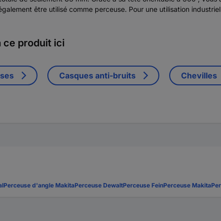
galement être utilisé comme perceuse. Pour une utilisation industriell
ce produit ici
uses
Casques anti-bruits
Chevilles
al
Perceuse d'angle Makita
Perceuse Dewalt
Perceuse Fein
Perceuse Makita
Pe