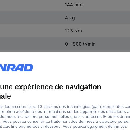
144 mm
4 kg
123 Nm
0 - 900 tr/min
Gamme de tension du
ssance
Poids
mandrin
 W
2 - 13 mm
4 kg