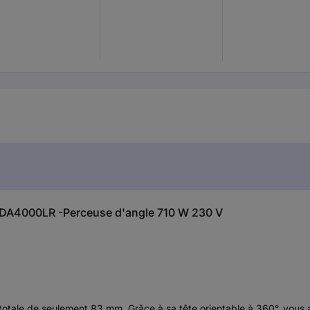
ta DA4000LR -Perceuse d'angle 710 W 230 V
totale de seulement 83 mm. Grâce à sa tête orientable à 360°, vous 