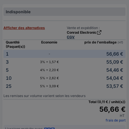
Indisponible
Afficher des alternatives
Vente et expédition :
Conrad Electronic
CGV
Quantité
Economie
prix de l'emballage
(HT)
(Paquet(s))
1
56,66 €
-
3
55,09 €
3% = 1,57 €
5
54,46 €
4% = 2,20 €
10
54,04 €
5% = 2,62 €
25
53,57 €
5% = 3,09 €
Les remises sur volume varient selon les vendeurs
Total (0,11 € / unité(s))
56,66 €
HT
frais de port
Livraison gratuite avec