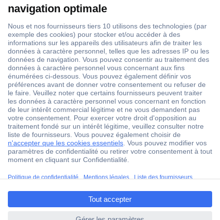
1 500 000 références
2500 marques
18 marques Conrad
Service après-vente
4 modes de livraison
Service Client
Ma commande
Modes de paiement pour les professionnels
ccp.user.init.failed.titl
Modes de paiement pour les particuliers
e
Droits de rétraction & retours
ccp.user.init.failed
FAQ