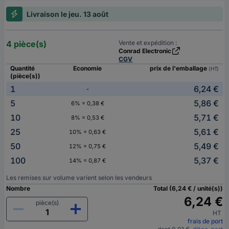
Livraison le jeu. 13 août
4 pièce(s)
Vente et expédition :
Conrad Electronic
CGV
Quantité
Economie
prix de l'emballage
(HT)
(pièce(s))
1
6,24 €
-
5
5,86 €
6% = 0,38 €
10
5,71 €
8% = 0,53 €
25
5,61 €
10% = 0,63 €
50
5,49 €
12% = 0,75 €
100
5,37 €
14% = 0,87 €
Les remises sur volume varient selon les vendeurs
Nombre
Total (6,24 € / unité(s))
6,24 €
pièce(s)
HT
frais de port