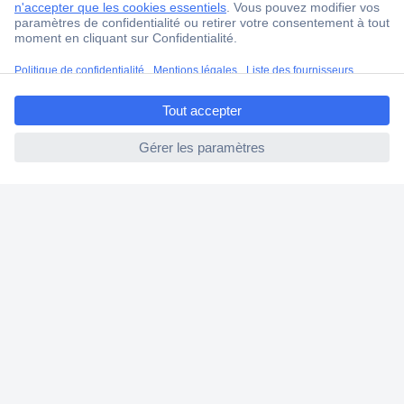
Ma commande
Modes de paiement pour les professionnels
Modes de paiement pour les particuliers
ccp.user.init.failed.titl
Droits de rétraction & retours
e
FAQ
ccp.user.init.failed
Modes de livraison
A propos de Conrad
Conrad Your Sourcing Platform
Nouveautés & Conseils
Eco-responsabilité
ISO-certification
Vulnerability Disclosure Program
Information REACH
Informations sur l'accessibilité