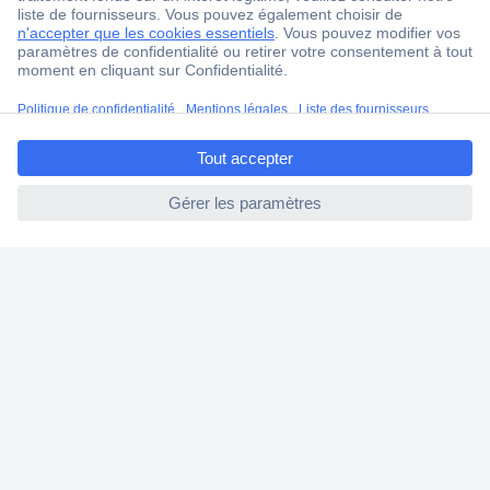
4 modes de livraison
Service Client
Ma commande
ccp.user.init.failed.titl
Modes de paiement pour les professionnels
e
Modes de paiement pour les particuliers
ccp.user.init.failed
Droits de rétraction & retours
FAQ
Modes de livraison
A propos de Conrad
Conrad Your Sourcing Platform
Nouveautés & Conseils
Eco-responsabilité
ISO-certification