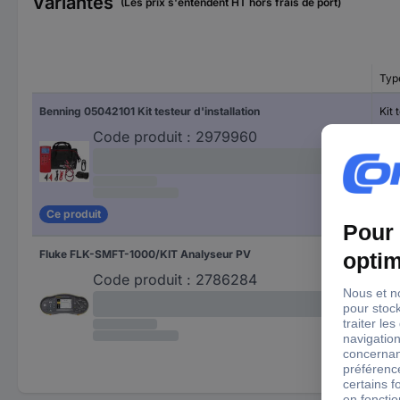
Variantes
(Les prix s'entendent HT hors frais de port)
Typ
Benning 05042101 Kit testeur d'installation
Kit 
Code produit :
2979960
Ce produit
Fluke FLK-SMFT-1000/KIT Analyseur PV
Ana
Code produit :
2786284