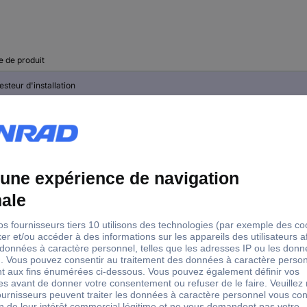
e de produit
testeur d'installation
lyseur PV