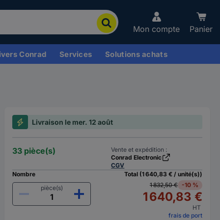
Mon compte
Panier
ivers Conrad
Services
Solutions achats
Livraison le mer. 12 août
33 pièce(s)
Vente et expédition :
Conrad Electronic
CGV
Nombre
Total (1 640,83 € / unité(s))
1 832,50 €
-10 %
pièce(s)
1 640,83 €
HT
frais de port