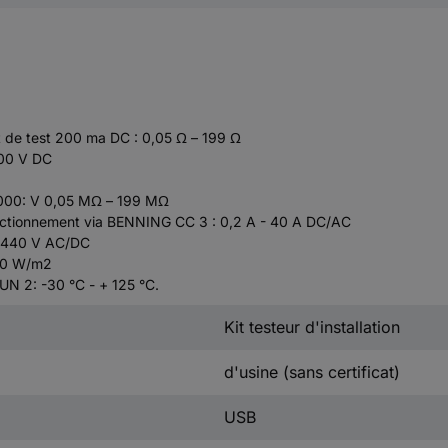
t de test 200 ma DC : 0,05 Ω – 199 Ω
1000 V DC
0/1000: V 0,05 MΩ – 199 MΩ
onctionnement via BENNING CC 3 : 0,2 A - 40 A DC/AC
- 440 V AC/DC
250 W/m2
N 2: -30 °C - + 125 °C.
Kit testeur d'installation
d'usine (sans certificat)
USB