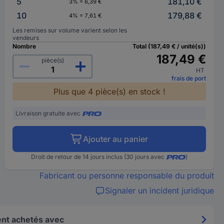
5
181,10 €
3% = 6,39 €
10
179,88 €
4% = 7,61 €
Les remises sur volume varient selon les
vendeurs
Nombre
Total (187,49 € / unité(s))
187,49 €
pièce(s)
HT
frais de port
Plus que 4 pièce(s) en stock !
Livraison gratuite avec
Ajouter au panier
Droit de retour de 14 jours inclus (30 jours avec
)
Fabricant ou personne responsable du produit
Signaler un incident juridique
nt achetés avec