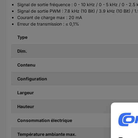
Signal de sortie fréquence : 0 - 10 kHz / 0 - 5 kHz / 0 - 2.5
Signal de sortie PWM : 7.8 kHz (10 Bit) / 3.9 kHz (10 Bit) / 1.
Courant de charge max : 20 mA
Erreur de transmission : ≤ 0,1%
Type
Dim.
Contenu
Configuration
Largeur
Hauteur
Consommation électrique
Température ambiante max.