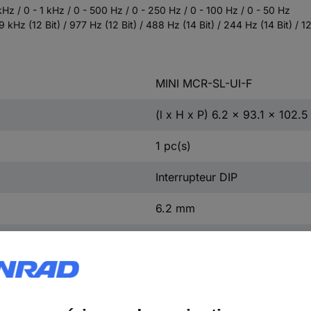
 kHz / 0 - 1 kHz / 0 - 500 Hz / 0 - 250 Hz / 0 - 100 Hz / 0 - 50 Hz
9 kHz (12 Bit) / 977 Hz (12 Bit) / 488 Hz (14 Bit) / 244 Hz (14 Bit) / 12
MINI MCR-SL-UI-F
(l x H x P) 6.2 x 93.1 x 102.
1 pc(s)
Interrupteur DIP
6.2 mm
93.1 mm
< 10 mA (à 24 V/DC)
+65 °C