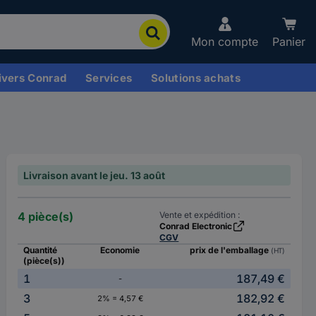
Mon compte
Panier
ivers Conrad
Services
Solutions achats
Livraison avant le jeu. 13 août
4 pièce(s)
Vente et expédition :
Conrad Electronic
CGV
Quantité
Economie
prix de l'emballage
(HT)
(pièce(s))
1
187,49 €
-
3
182,92 €
2% = 4,57 €