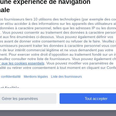
-20 °C
102.5 mm
MINI MCR-SL-UI-F
à visser
-
0 - 5 V / 1 - 5 V / 0 - 10 V / 
10 mA