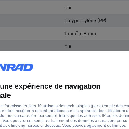
oui
polypropylène (PP)
1 mm² x 8 mm
oui
pour sertissage automatique
+105 °C
AS 4050.732