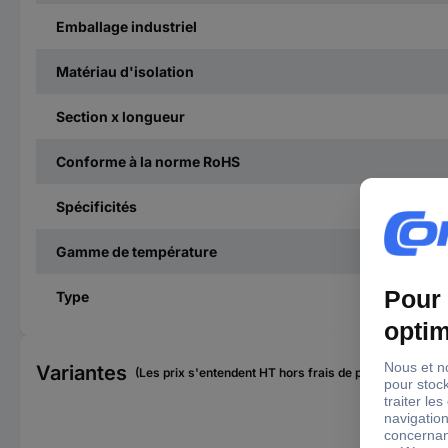
Emballage industriel
Matériau d'isolation
Section x longueur
Conforme à la norme RoHS
Spécificités
Gamme de température
Type
Variantes
(Les prix s'entendent HT hors frais de port)