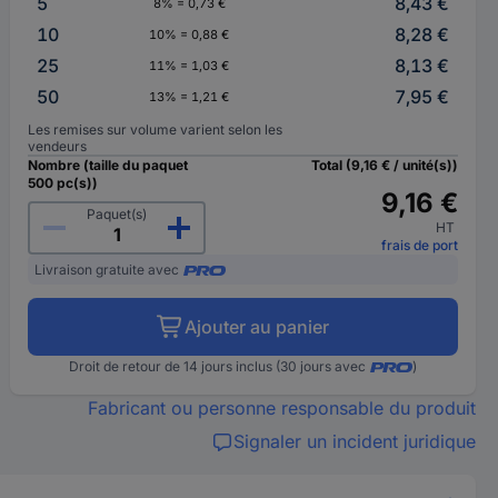
5
8,43 €
8% = 0,73 €
10
8,28 €
10% = 0,88 €
25
8,13 €
11% = 1,03 €
50
7,95 €
13% = 1,21 €
Les remises sur volume varient selon les
vendeurs
Nombre (taille du paquet
Total (9,16 € / unité(s))
500 pc(s))
9,16 €
Paquet(s)
HT
frais de port
Livraison gratuite avec
Ajouter au panier
Droit de retour de 14 jours inclus (30 jours avec
)
Fabricant ou personne responsable du produit
Signaler un incident juridique