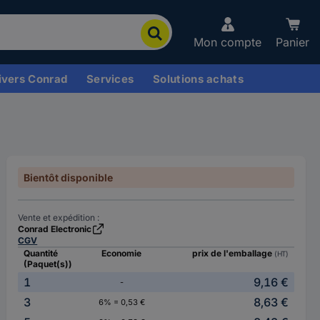
Mon compte
Panier
ivers Conrad
Services
Solutions achats
Bientôt disponible
Vente et expédition :
Conrad Electronic
CGV
Quantité
Economie
prix de l'emballage
(HT)
(Paquet(s))
1
9,16 €
-
3
8,63 €
6% = 0,53 €