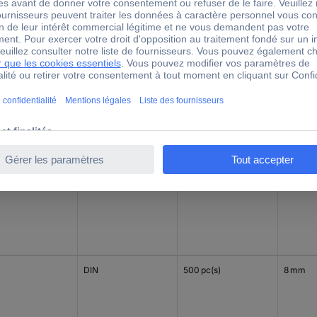
Longueu
leur
Code couleur pays
Contenu
manche
ge
DIN
500 pc(s)
8 mm
DIN
500 pc(s)
8 mm
DIN
500 pc(s)
8 mm