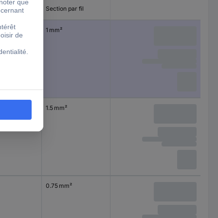
r de la
Section par fil
1 mm²
1.5 mm²
0.75 mm²