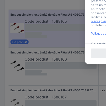
Cou
Embout simple d'extrémité de câble Rittal AS 4050.732 1 mm² x 8 mm partiellement isolé rouge 500 pc(s)
rou
Code produit :
1588165
Ce produit
Embout simple d'extrémité de câble Rittal AS 4050.733 1.5 mm² x 8 mm partiellement isolé noir 500 pc(s)
noir
Code produit :
1588166
Embout simple d'extrémité de câble Rittal AS 4050.743 0.75 mm² x 8 mm partiellement isolé gris 500 pc(s)
gris
Code produit :
1588167