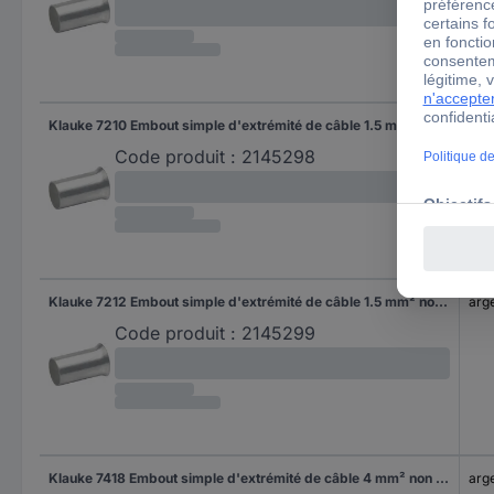
Klauke 7210 Embout simple d'extrémité de câble 1.5 mm² non isolé argent 1000 pc(s)
arg
Code produit :
2145298
Klauke 7212 Embout simple d'extrémité de câble 1.5 mm² non isolé argent 1000 pc(s)
arg
Code produit :
2145299
Klauke 7418 Embout simple d'extrémité de câble 4 mm² non isolé argent 1000 pc(s)
arg