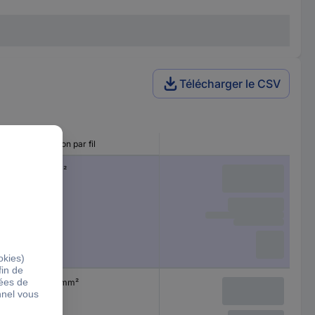
Télécharger le CSV
che
Section par fil
4 mm²
0.75 mm²