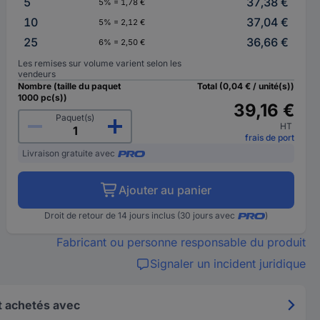
5
37,38 €
5% = 1,78 €
10
37,04 €
5% = 2,12 €
25
36,66 €
6% = 2,50 €
Les remises sur volume varient selon les
vendeurs
Nombre (taille du paquet
Total (0,04 € / unité(s))
1000 pc(s))
39,16 €
Paquet(s)
HT
frais de port
Livraison gratuite avec
Ajouter au panier
Droit de retour de 14 jours inclus (30 jours avec
)
Fabricant ou personne responsable du produit
Signaler un incident juridique
 achetés avec