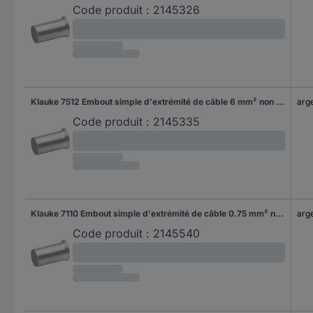
Code produit :
2145326
Klauke 7512 Embout simple d'extrémité de câble 6 mm² non isolé argent 100 pc(s)
arg
Code produit :
2145335
Klauke 7110 Embout simple d'extrémité de câble 0.75 mm² non isolé argent 1000 pc(s)
arg
Code produit :
2145540