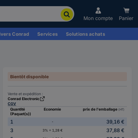
Mon compte
Panier
ivers Conrad
Services
Solutions achats
Bientôt disponible
Vente et expédition :
Conrad Electronic
CGV
Quantité
Economie
prix de l'emballage
(HT)
(Paquet(s))
1
39,16 €
-
3
37,88 €
3% = 1,28 €