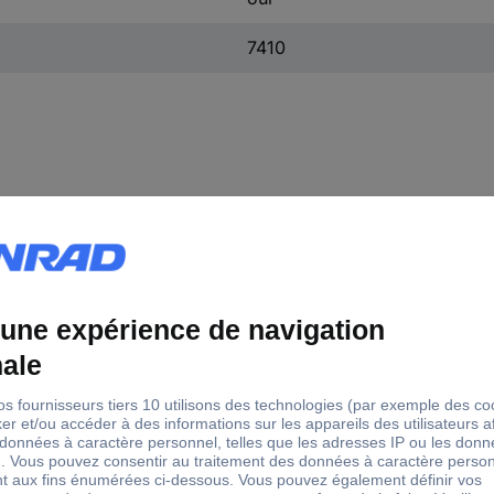
7410
leur
Contenu
Longueur de la man
ent
1000 pc(s)
10 mm
ent
1000 pc(s)
12 mm