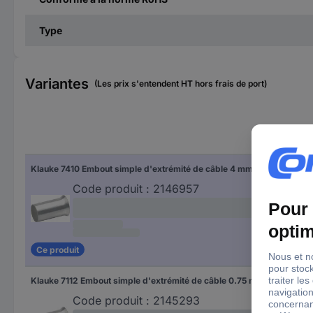
Type
Variantes
(Les prix s'entendent HT hors frais de port)
Cou
Klauke 7410 Embout simple d'extrémité de câble 4 mm² non isolé argent 1000 pc(s)
arg
Code produit :
2146957
Ce produit
Klauke 7112 Embout simple d'extrémité de câble 0.75 mm² non isolé argent 1000 pc(s)
arg
Code produit :
2145293