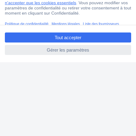
Service Client
Ma commande
ccp.user.init.failed.titl
Modes de paiement pour les professionnels
e
Modes de paiement pour les particuliers
ccp.user.init.failed
Droits de rétraction & retours
FAQ
Modes de livraison
A propos de Conrad
Conrad Your Sourcing Platform
Nouveautés & Conseils
Eco-responsabilité
ISO-certification
Vulnerability Disclosure Program