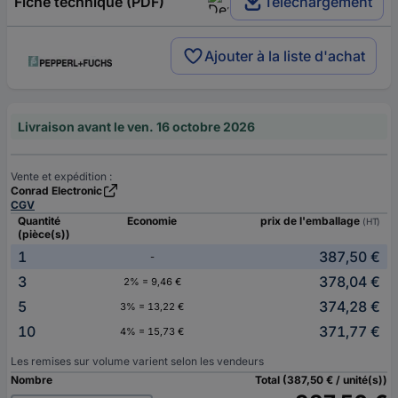
Fiche technique (PDF)
Téléchargement
Ajouter à la liste d'achat
Livraison avant le ven. 16 octobre 2026
Vente et expédition :
Conrad Electronic
CGV
Quantité
Economie
prix de l'emballage
(HT)
(pièce(s))
1
387,50 €
-
3
378,04 €
2% = 9,46 €
5
374,28 €
3% = 13,22 €
10
371,77 €
4% = 15,73 €
Les remises sur volume varient selon les vendeurs
Nombre
Total (387,50 € / unité(s))