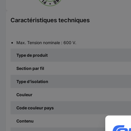
Caractéristiques techniques
Max. Tension nominale : 600 V.
Type de produit
Section par fil
Type d’isolation
Couleur
Code couleur pays
Contenu