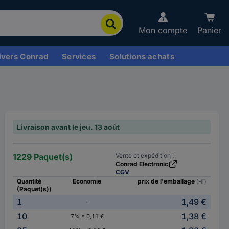
Mon compte
Panier
ivers Conrad
Services
Solutions achats
Livraison avant le jeu. 13 août
1229 Paquet(s)
Vente et expédition :
Conrad Electronic
CGV
Quantité
Economie
prix de l'emballage
(HT)
(Paquet(s))
1
1,49 €
-
10
1,38 €
7% = 0,11 €