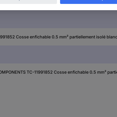
852 Cosse enfichable 0.5 mm² partiellement isolé blanc
 COMPONENTS TC-11991852 Cosse enfichable 0.5 mm² partiel