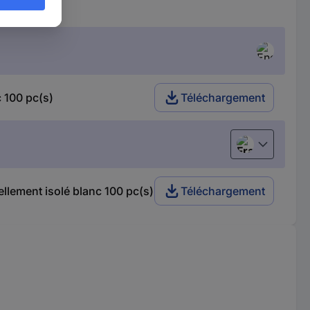
 100 pc(s)
Téléchargement
Français
lement isolé blanc 100 pc(s)
Téléchargement