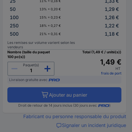
25
1,33 €
11% = 0,16 €
50
1,29 €
13% = 0,20 €
100
1,26 €
15% = 0,23 €
250
1,22 €
18% = 0,27 €
500
1,18 €
21% = 0,31 €
Les remises sur volume varient selon les
vendeurs
Nombre (taille du paquet
Total (1,49 € / unité(s))
100 pc(s))
1,49 €
Paquet(s)
HT
frais de port
Livraison gratuite avec
Ajouter au panier
Droit de retour de 14 jours inclus (30 jours avec
)
Fabricant ou personne responsable du produit
Signaler un incident juridique