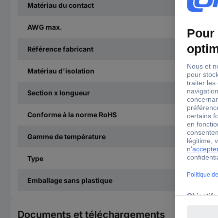
Matériau du contact
AWG max.
Référence fabricant
Matériau d'isolation
Section x longueur
Conforme à la norme RoHS
Gamme de température
Type
Emballage sans plastique
Documents et téléchargements