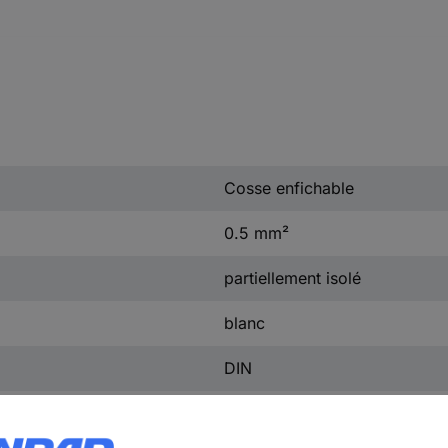
Cosse enfichable
0.5 mm²
partiellement isolé
blanc
DIN
100 pc(s)