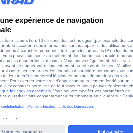
griffe pour accessoires : cui
22
TC-11991852
PVC
0.5 mm²
oui
75 °C
TC-11991852
Emballage sans plastique