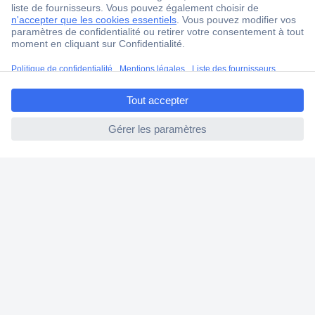
4 modes de livraison
Service Client
Ma commande
ccp.user.init.failed.titl
Modes de paiement pour les professionnels
e
Modes de paiement pour les particuliers
ccp.user.init.failed
Droits de rétraction & retours
FAQ
Modes de livraison
A propos de Conrad
Conrad Your Sourcing Platform
Nouveautés & Conseils
Eco-responsabilité
ISO-certification
Vulnerability Disclosure Program